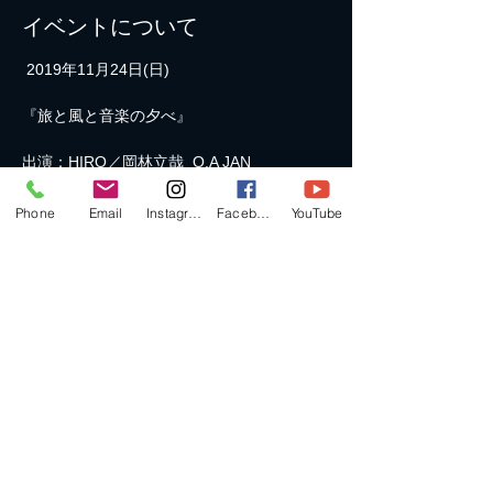
イベントについて
出演：HIRO／岡林立哉  O.A JAN
OPEN  17:00

Phone
Email
Instagram
Facebook
YouTube
前売予約 3000円（1ドリンク込）

当日 3500円（1ドリンク込）

※ 限定35名

※ 前売予約は、会場、もしくは各出演者ま
続きを読む >>