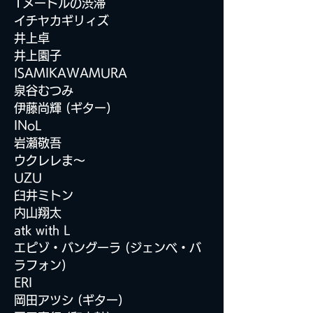
1メートルの渋滞
イチヤカギリィズ
井上卓
井上園子
ISAMIKAWAMURA
泉谷むつみ
伊藤尚輝 (ギター)
INoL
岩瀬敬吾
ウクレレま〜
UZU
臼井ミトン
内山翔太
atk with L
エピゾ・バングーラ (ジェンベ・バ
ラフォン)
ERI
岡田アツシ (ギター)