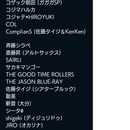
コザック前田 (ガガガSP)
コジマハルカ
コジャテ
×
HIROYUKI
COL
ComplianS (佐藤タイジ＆KenKen)
斉藤シラベ
斎藤昇 (アルトサックス)
SAIRU
サカキマンゴー
THE GOOD TIME ROLLERS
THE JASON BLUE-RAY
佐藤タイジ (シアターブルック)
聡美
斬首 (大分)
シータ
θ
shigeki (ディジュリドゥ)
JIRO
(オカリナ)