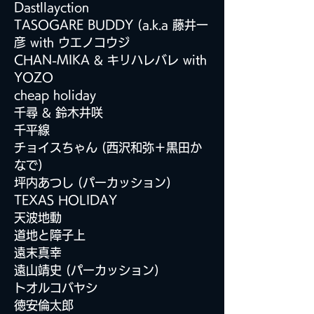
Dastllayction
TASOGARE BUDDY (a.k.a 藤井一
彦 with ウエノコウジ
CHAN-MIKA & キリハレバレ with
YOZO
cheap holiday
千尋 & 鈴木井咲
千平線
チョイスちゃん (西沢和弥＋黒田か
なで)
坪内あつし (パーカッション)
TEXAS HOLIDAY
天波地動
道地と障子上
遠末真幸
遠山靖史 (パーカッション)
トオルコバヤシ
徳安倫太郎