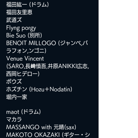
福田紘一 (ドラム)
福田友里恵
武道ズ
Flyng porgy
Bie Suo (別所)
BENOIT MILLOGO (ジャンベ,バ
ラフォン,ンゴニ)
Venue Vincent
(SARO,長
﨑
慎吾,井原ANIKKI広志,
西岡ヒデロー)
ボウズ
ホズチン (Hozu＋Nodatin)
堀内一家
maot (ドラム)
マカラ
MASSANGO with 元晴(sax)
MAKOTO OKAZAKI (ギター・シ