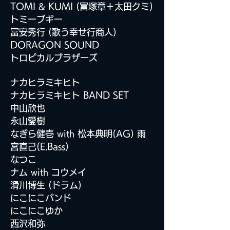
TOMI & KUMI (富塚章＋太田クミ)
トミーブギー
富安秀行 (歌う幸せ行商人)
DORAGON SOUND
トロピカルブラザーズ
ナカヒラミキヒト
ナカヒラミキヒト BAND SET
中山欣也
永山愛樹
なぎら健壱 with
松本典明(AG) 雨
宮直己(E.Bass)
なつこ
ナム with コウメイ
滑川博生 (ドラム)
にこにこバンド
にこにこゆか
西沢和弥