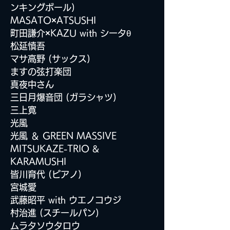
ンキングボール)
MASATO
×
ATSUSHI
町田謙介
×
KAZU with シータθ
松延慎吾
マサ高野 (サックス)
ますの弦打楽団
真夜中さん
三日月爆音団 (ガラシャツ)
三上寛
光風
光風 ＆ GREEN MASSIVE
MITSUKAZE-TRIO &
KARAMUSHI
皆川育代 (ピアノ)
宮城愛
武藤昭平 with ウエノコウジ
村治進 (スチールパン)
ムラタソウタロウ