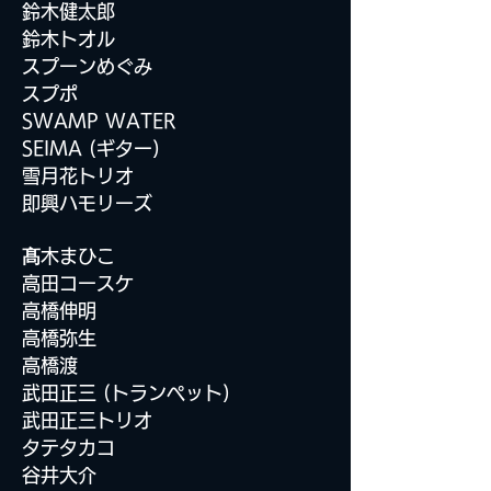
鈴木健太郎
鈴木トオル
スプーンめぐみ
スプポ
SWAMP WATER
SEIMA (
ギター)
雪月花トリオ
即興ハモリーズ
髙
木まひこ
高田コースケ
高橋伸明
高橋弥生
高橋渡
武田正三 (トランペット)
武田正三トリオ
タテタカコ
谷井大介