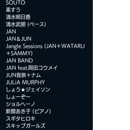
SOUTO
素すう
清水明日香
清水武朋 (ベース)
JAN
​JAN＆JUN
Jangle
Sessions (JAN＋WATARU
＋SAMMY)
JAN BAND
JAN feat.岡田コウメイ
JUN音旅＋ナム
JULiA MURPHY
しょう★ジェイソン
しょーぞー
ショルヘーノ
新開あき子 (ピアノ)
スギタヒロキ
スキップガールズ