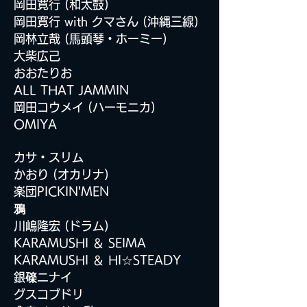
岡田寛行 (和太鼓)
岡田寛行 with クマさん (沖縄三線)
岡林立哉 (馬頭琴・ホーミー)
大柴広己
おおたりお
ALL THAT JAMMIN
岡田コウメイ (ハーモニカ)
OMIYA
カサ・スリム
かおり (オカリナ)
楽団PICKIN'MEN
鴉
川嶋隆宏 (ドラム)
KARAMUSHI ＆ SEIMA
KARAMUSHI ＆ HI
☆
STEADY
銀
䃯
ニナイ
グスコブドリ