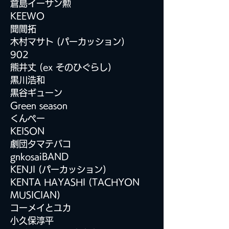
倉島イーサン勲
KEEWO
聞間拓
木村マサト (パーカッション
)
902
熊井丈 (ex そのひぐらし)
黒川浩和
黒谷ギューン
Green season
くんぺー
KEISON
劇団タマテバコ
gnkosaiBAND
KENJI (
パーカッション)
KENTA HAYASHI (TACHYON
MUSICIAN)
コーメイとユカ
小久保淳平