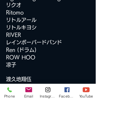
リクオ
Ritomo
リトルアール
リトルキヨシ
RIVER
レインボーバードバンド
Ren (ドラム)
ROW HOO
凉子
渡久地翔伍
Wataru
ワタル
✳︎
灯
Phone
Email
Instagram
Facebook
YouTube
和製ケビン
わんだ
DJ