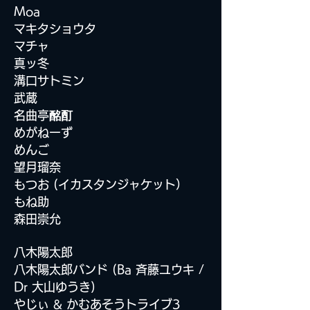
Moa
マキタショウタ
​マチャ
真ッ冬
溝口サトミン
武蔵
名曲亭
酩酊
めがねーず
めんご
望月瑠奈
もつお (イカスタンジャケット）
もね助
森田崇允
八木陽太郎
八木陽太郎バンド (Ba 斉藤ユウキ /
Dr 大山ゆうき)
やじぃ & かむあそうトライブ3